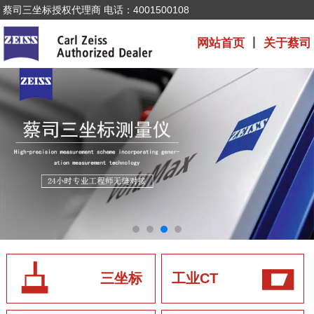
蔡司三坐标授权代理商 电话：4001500108
网站首页
丨
关于蔡司
三坐标
工业CT