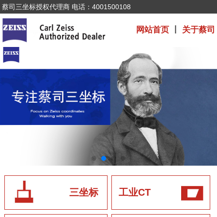
蔡司三坐标授权代理商 电话：4001500108
网站首页
丨
关于蔡司
三坐标
工业CT