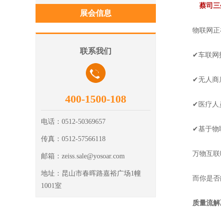
蔡司三
展会信息
物联网正在
联系我们
✔车联网技
✔无人商店
400-1500-108
✔医疗人员
电话：
0512-50369657
✔基于物联
传真：
0512-57566118
万物互联时
邮箱：
zeiss.sale@yosoar.com
地址：
昆山市春晖路嘉裕广场1幢
而你是否能
1001室
质量流解