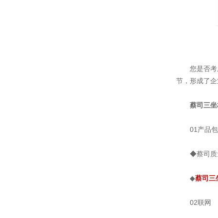
您是否考虑过
节，形成了企
蔡司三坐
01产品包
◆蔡司质
◆
蔡司三
02联网