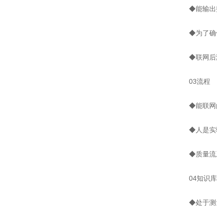
◆能输出报
◆为了确保
◆联网后测
03流程
◆能联网的
◆人是实验
◆质量流系
04知识库
◆处于测量