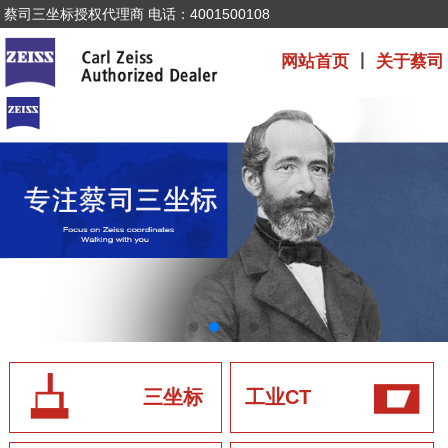
蔡司三坐标授权代理商 电话：4001500108
网站首页
丨
关于蔡司
三坐标
工业CT