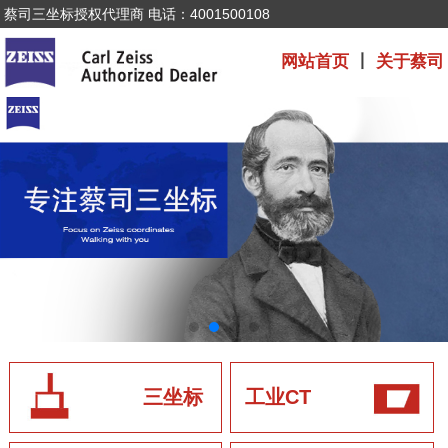
蔡司三坐标授权代理商 电话：4001500108
网站首页
丨
关于蔡司
三坐标
工业CT