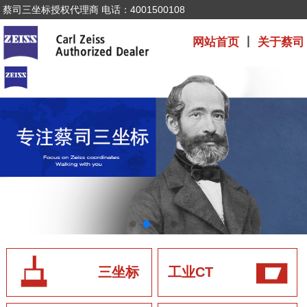
蔡司三坐标授权代理商 电话：4001500108
网站首页
丨
关于蔡司
三坐标
工业CT