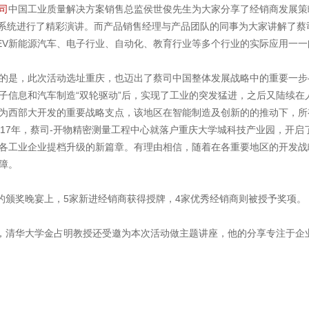
司
中国工业质量解决方案销售总监侯世俊先生为大家分享了经销商发展策
视觉系统进行了精彩演讲。而产品销售经理与产品团队的同事为大家讲解了
EV新能源汽车、电子行业、自动化、教育行业等多个行业的实际应用一一
是，此次活动选址重庆，也迈出了蔡司中国整体发展战略中的重要一步
子信息和汽车制造“双轮驱动”后，实现了工业的突发猛进，之后又陆续
为西部大开发的重要战略支点，该地区在智能制造及创新的的推动下，所
017年，蔡司-开物精密测量工程中心就落户重庆大学城科技产业园，开
各工业企业提档升级的新篇章。有理由相信，随着在各重要地区的开发战
障。
颁奖晚宴上，5家新进经销商获得授牌，4家优秀经销商则被授予奖项。
清华大学金占明教授还受邀为本次活动做主题讲座，他的分享专注于企