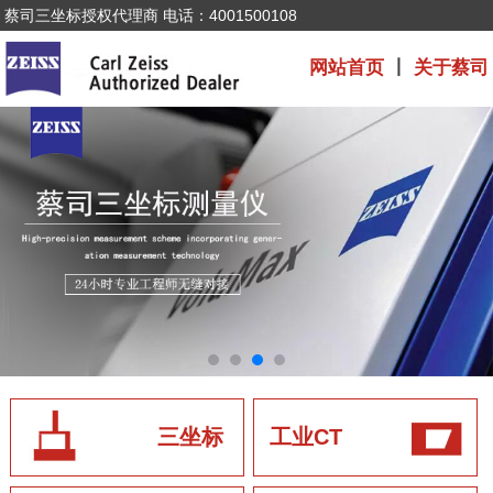
蔡司三坐标授权代理商 电话：4001500108
网站首页
丨
关于蔡司
三坐标
工业CT