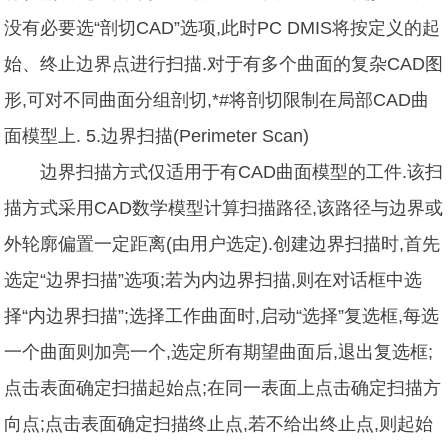
没有必要选“剖切CAD”选项,此时PC DMIS将按定义的起
始、终止边界点进行扫描.对于有多个曲面的复杂CAD图
形,可对不同曲面分组剖切,*#将剖切限制在局部CAD曲
面模型上. 5.边界扫描(Perimeter Scan)
边界扫描方式仅适用于有CAD曲面模型的工件.该扫
描方式采用CAD数学模型计算扫描路径,该路径与边界或
外轮廓偏置一定距离(由用户选定).创建边界扫描时,首先
选定“边界扫描”选项;若为内边界扫描,则在对话框中选
择“内边界扫描”;选择工作曲面时,启动“选择”复选框,每选
一个曲面则加亮一个,选定所有期望曲面后,退出复选框;
点击表面确定扫描起始点;在同一表面上点击确定扫描方
向点;点击表面确定扫描终止点,若不给出终止点,则起始