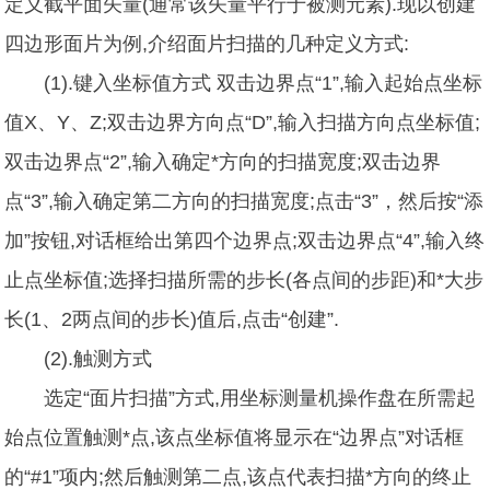
定义截平面矢量(通常该矢量平行于被测元素).现以创建
四边形面片为例,介绍面片扫描的几种定义方式:
(1).键入坐标值方式 双击边界点“1”,输入起始点坐标
值X、Y、Z;双击边界方向点“D”,输入扫描方向点坐标值;
双击边界点“2”,输入确定*方向的扫描宽度;双击边界
点“3”,输入确定第二方向的扫描宽度;点击“3”，然后按“添
加”按钮,对话框给出第四个边界点;双击边界点“4”,输入终
止点坐标值;选择扫描所需的步长(各点间的步距)和*大步
长(1、2两点间的步长)值后,点击“创建”.
(2).触测方式
选定“面片扫描”方式,用坐标测量机操作盘在所需起
始点位置触测*点,该点坐标值将显示在“边界点”对话框
的“#1”项内;然后触测第二点,该点代表扫描*方向的终止