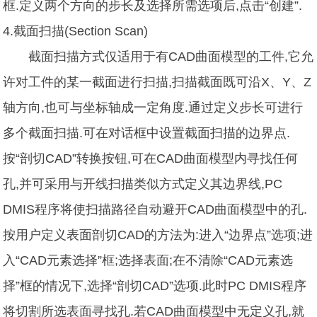
框.定义两个方向的步长及选择所需选项后,点击“创建”.
4.截面扫描(Section Scan)
截面扫描方式仅适用于有CAD曲面模型的工件,它允
许对工件的某一截面进行扫描,扫描截面既可沿X、Y、Z
轴方向,也可与坐标轴成一定角度.通过定义步长可进行
多个截面扫描.可在对话框中设置截面扫描的边界点.
按“剖切CAD”转换按钮,可在CAD曲面模型内寻找任何
孔,并可采用与开线扫描类似方式定义其边界线,PC
DMIS程序将使扫描路径自动避开CAD曲面模型中的孔.
按用户定义表面剖切CAD的方法为:进入“边界点”选项;进
入“CAD元素选择”框;选择表面;在不清除“CAD元素选
择”框的情况下,选择“剖切CAD”选项.此时PC DMIS程序
将切割所选表面寻找孔.若CAD曲面模型中无定义孔,就