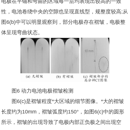
电极在平铺和弯曲的区域每一层均表现出较高的一致
性，电池卷绕中央的空隙也呈现直线型，规整度较高;从
图6(b)中可以明显观察到，部分电极存在褶皱，电极整
体呈现弯曲状态。
图6 动力电池电极褶皱检测
图6(c)是褶皱程度*大区域的细节图像。*大的褶皱
长度约为10mm，褶皱弧度约150°，如图6(c)中的圆形
所示，褶皱的出现导致了电极内部正负极之间出现空