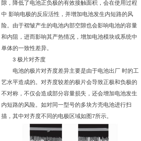
隙，降低了电池正负极的有效接触面积，会在使用过程
中 影响电极的反应活性，并增加电池发生内短路的风
险。由于褶皱产生的电池内部空隙也会影响电池的容量
和内阻，进而影响其产热情况，增加电池模块或系统中
单体的一致性差异。
3 极片对齐度
电池的极片对齐度差异主要是由于电池出厂 时的工
艺水平造成的。对齐度较差的极片会导致正极和负极的
不对称，不仅会造成部分容量损失，还会增加电池发生
内短路的风险。如对同一型号的多块方壳电池进行扫
描，其中对齐度不同的电极区域如图7所示。