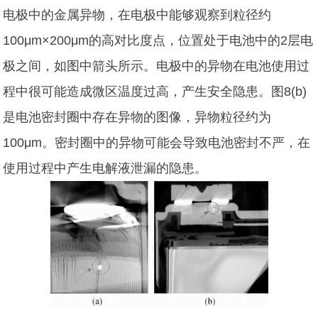
电极中的金属异物，在电极中能够观察到粒径约
100μm×200μm的高对比度点，位置处于电池中的2层电
极之间，如图中箭头所示。电极中的异物在电池使用过
程中很可能造成微区温度过高，产生安全隐患。图8(b)
是电池密封圈中存在异物的图像，异物粒径约为
100μm。密封圈中的异物可能会导致电池密封不严，在
使用过程中产生电解液泄漏的隐患。