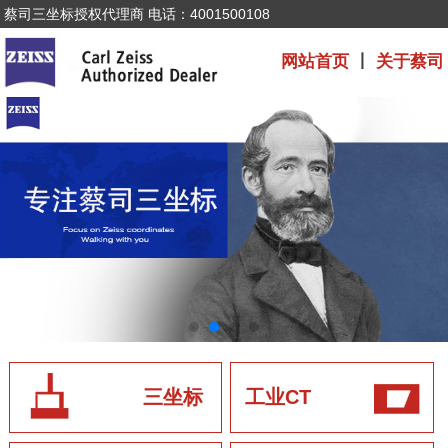
蔡司三坐标授权代理商 电话：4001500108
网站首页
丨
关于蔡司
三坐标
工业CT