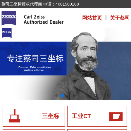
蔡司三坐标授权代理商 电话：4001500108
网站首页
丨
关于蔡司
三坐标
工业CT