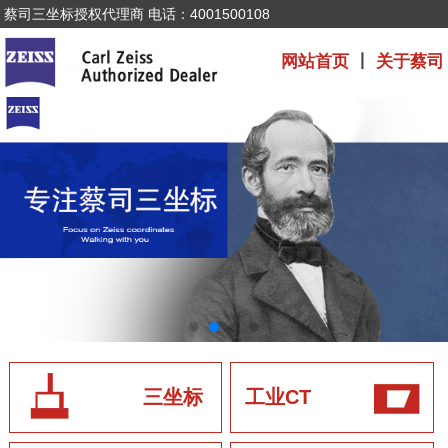
蔡司三坐标授权代理商 电话：4001500108
网站首页
丨
关于蔡司
三坐标
工业CT