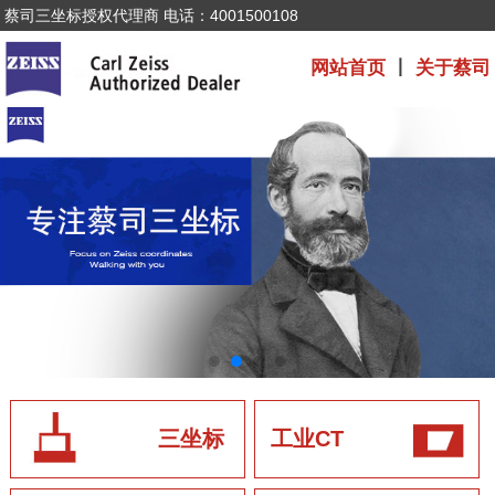
蔡司三坐标授权代理商 电话：4001500108
网站首页
丨
关于蔡司
三坐标
工业CT