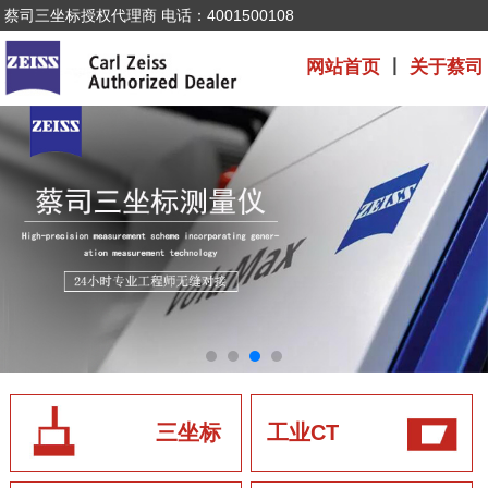
蔡司三坐标授权代理商 电话：4001500108
网站首页
丨
关于蔡司
三坐标
工业CT