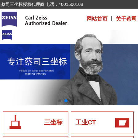
蔡司三坐标授权代理商 电话：4001500108
网站首页
丨
关于蔡司
三坐标
工业CT