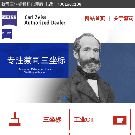
蔡司三坐标授权代理商 电话：4001500108
网站首页
丨
关于蔡司
三坐标
工业CT