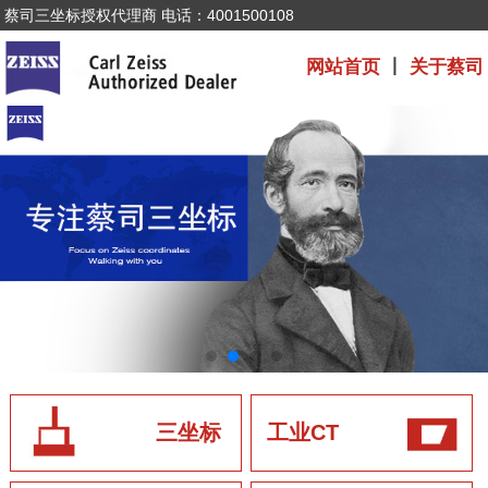
蔡司三坐标授权代理商 电话：4001500108
网站首页
丨
关于蔡司
三坐标
工业CT