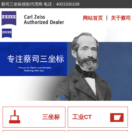
蔡司三坐标授权代理商 电话：4001500108
网站首页
丨
关于蔡司
三坐标
工业CT