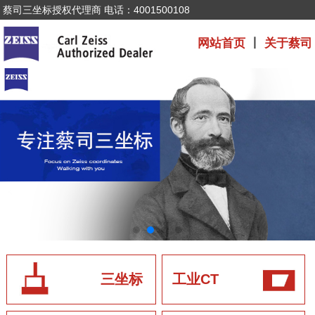
蔡司三坐标授权代理商 电话：4001500108
网站首页
丨
关于蔡司
三坐标
工业CT