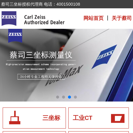
蔡司三坐标授权代理商 电话：4001500108
网站首页
丨
关于蔡司
三坐标
工业CT