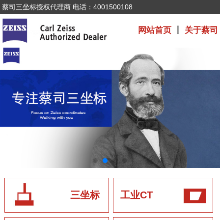
蔡司三坐标授权代理商 电话：4001500108
网站首页
丨
关于蔡司
三坐标
工业CT