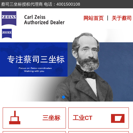
蔡司三坐标授权代理商 电话：4001500108
网站首页
丨
关于蔡司
三坐标
工业CT