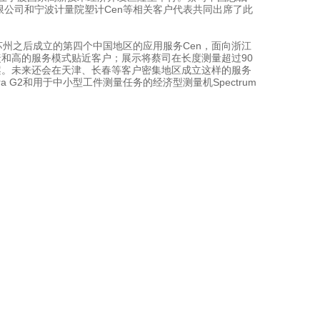
股份有限公司和宁波计量院塑计Cen等相关客户代表共同出席了此
深圳、苏州之后成立的第四个中国地区的应用服务Cen，面向浙江
和高的服务模式贴近客户；展示将蔡司在长度测量超过90
案。未来还会在天津、长春等客户密集地区成立这样的服务
ura G2和用于中小型工件测量任务的经济型测量机Spectrum