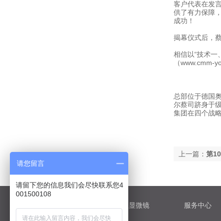
客户代表在发
供了有力保障，
成功！
揭幕仪式后，
相信以“技术一
（
www.cmm-yo
总部位于德国
尔蔡司跻身于级
集团在四个战
上一篇：
第10
请您留言
请留下您的信息我们会尽快联系您4
001500108
关于蔡司
蔡司显微镜
服务中心