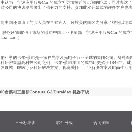
言中认为，宁波应用服务Cen的成立将更加拉近彼此间的距离，同时表达
对公司的快速发展做出了强有力的支持。参加此次开幕式的许多客户也表示
蔡司中国还邀请了与会人员在气候宜人、环境美的园区内分享了被冠以德
、服务好”而取信于市场的蔡司中国工业测量部，宁波应用服务Cen的成
soar.com
）
奥伯科亨的卡尔•蔡司是一家在光学及光电子行业全球的集团公司。身处面
科研密集型高科技公司之列。卡尔•蔡司集团的成功历史始于1846年。
略发展域，即医疗及科研解决方案、视觉关怀、工业解决方案及时尚生活
00台蔡司三坐标Contura G2/DuraMax 机器下线
三坐标培训
软件升级
合同测量