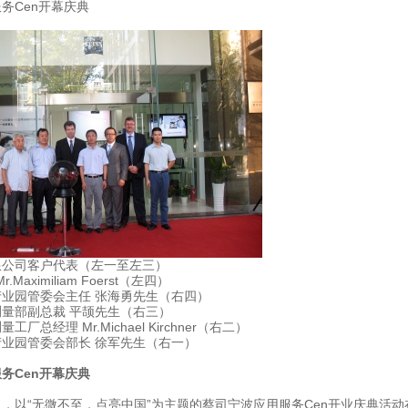
务Cen开幕庆典
限公司客户代表（左一至左三）
.Maximiliam Foerst（左四）
业园管委会主任 张海勇先生（右四）
量部副总裁 平颉先生（右三）
工厂总经理 Mr.Michael Kirchner（右二）
业园管委会部长 徐军先生（右一）
务Cen开幕庆典
16日，以“无微不至，点亮中国”为主题的蔡司宁波应用服务Cen开业庆典