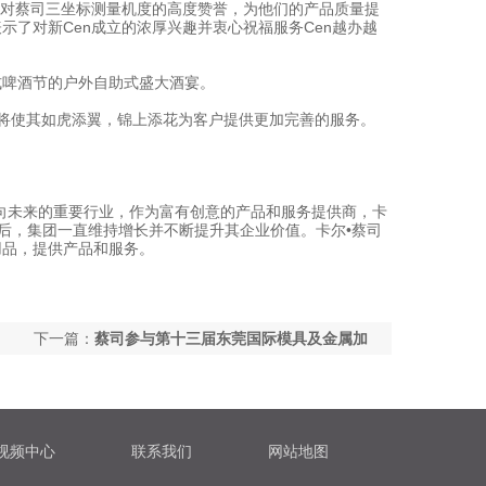
了对蔡司三坐标测量机度的高度赞誉，为他们的产品质量提
了对新Cen成立的浓厚兴趣并衷心祝福服务Cen越办越
式啤酒节的户外自助式盛大酒宴。
立将使其如虎添翼，锦上添花为客户提供更加完善的服务。
向未来的重要行业，作为富有创意的产品和服务提供商，卡
此后，集团一直维持增长并不断提升其企业价值。卡尔•蔡司
用品，提供产品和服务。
下一篇：
蔡司参与第十三届东莞国际模具及金属加
工展
视频中心
联系我们
网站地图