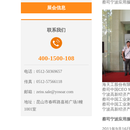
蔡司宁波应用服
展会信息
联系我们
400-1500-108
电话：
0512-50369657
传真：
0512-57566118
海天工股份有
蔡司中国CEO Mr
邮箱：
zeiss.sale@yosoar.com
宁波高新经济产
蔡司中国工业测
地址：
昆山市春晖路嘉裕广场1幢
蔡司中国
工业测量
宁波高新经济产
1001室
蔡司宁波应用服
2011年9月