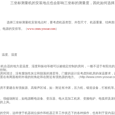
机的安装地点也会影响三坐标的测量度，因此如何选择三坐标
选择三坐标测量机安装地点时，要考虑机器类型、外型尺寸、机器重量、结构形
、电源的安排等。（
www.cmm-yosoar.com
）
.
温度、湿度
机合适的地方是温度、湿度和振动等都可以被稳定控制的房间，一般不适于有阳光的
控制。
房间清洁，没有腐蚀性灰尘和脱落的漆层等。门窗的设计应考虑到机房的保温要求，
置在有两面相邻外墙的转角处和在附近有强热源的地方。（
http://www.cmm-yosoar.c
房不要建在有强振源、高噪声区域，如：附近有冲床，压力机，锻造设备，打桩机等
、强磁场附近，如电源断电设备、变压器、电火花加工机床、变频电炉、电弧焊及滚
的上风。
的空间，这样便于机器就位操作和机器正常工作状态下的各种操作，也有利于室内温