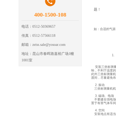
三坐标测量
题！
400-1500-108
电话：
0512-50369657
如：合适的气源
传真：
0512-57566118
邮箱：
zeiss.sale@yosoar.com
地址：
昆山市春晖路嘉裕广场1幢
1
1001室
安装三坐标测量
响，不利于温度的
此外三坐标测量机
渡间，尽量避免布
2.
振动
三坐标测量机
机
3.
磁场、电场
不要建在强电场
置于有害气体车间
4.
空间
安装地点有适当