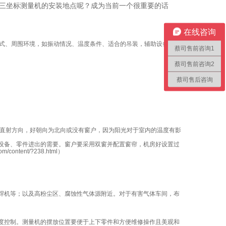
测量机的安装地点呢？成为当前一个很重要的话
在线咨询
式、周围环境，如振动情况、温度条件、适合的吊装，辅助设备
蔡司售前咨询1
蔡司售前咨询2
蔡司售后咨询
直射方向，好朝向为北向或没有窗户，因为阳光对于室内的温度有影
设备、零件进出的需要。窗户要采用双窗并配置窗帘，机房好设置过
om/content/?238.html
）
。
焊机等；以及高粉尘区、腐蚀性气体源附近。对于有害气体车间，布
度控制。测量机的摆放位置要便于上下零件和方便维修操作且美观和