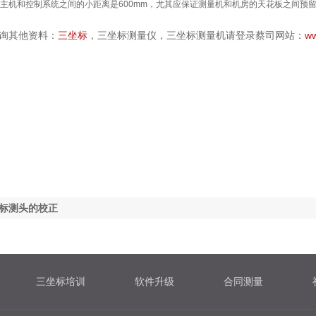
主机和控制系统之间的小距离是
600mm
，尤其应保证测量机和机房的天花板之间预
他资料：
三坐标
，三坐标测量仪，三坐标测量机请登录蔡司网站：
ww
标测头的校正
三坐标培训
软件升级
合同测量