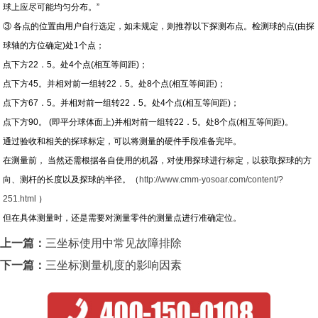
球上应尽可能均匀分布。”
③
各点的位置由用户自行选定，如未规定，则推荐以下探测布点。检测球的点(由探
球轴的方位确定)处1个点；
点下方22．5。处4个点(相互等间距)；
点下方45。并相对前一组转22．5。处8个点(相互等间距)；
点下方67．5。并相对前一组转22．5。处4个点(相互等间距)；
点下方90。 (即平分球体面上)并相对前一组转22．5。处8个点(相互等间距)。
通过验收和相关的探球标定，可以将测量的硬件手段准备完毕。
在测量前， 当然还需根据各自使用的机器，对使用探球进行标定，以获取探球的方
向、测杆的长度以及探球的半径。（
http://www.cmm-yosoar.com/content/?
251.html
）
但在具体测量时，还是需要对测量零件的测量点进行准确定位。
上一篇：
三坐标使用中常见故障排除
下一篇：
三坐标测量机度的影响因素