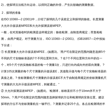
2)，使探球沿法线方向运动，以得到正确的补偿，产生比较确的测量数据。
2
．探球的准备
在ISO 10360—2 (2001)中，介绍了探球的几个误差定义和探球的验收。长度测量
大允许示值误差MPEE和大允许探测误差MPEP。
一般，在对其验收时的检测是这样规定的：验收检测，由制造商规定；而复检检
测， 由用户规定。对于测量方法， ISO 10360—2 (2001)、 (GB16857—2)中按如
下分述：
① 长度测量大允许示值误差MPEE，(如图3)。‘用户可在限定的范围内随意选择5个
不同的尺寸实物标准器的7个不同位置和方向。? 在7个不同位置和方向中的任一
个，对5个尺寸的实物标准器的每一个测量3次，只进行向内或向外的双向测量。?
计算105次测量的每个尺寸测量的示值误差E，其值取示值与每个尺寸实物标准器的
真值之差。? 坐标测量机尺寸测量的示值误差E不大于由制造商规定的坐标测量机尺
寸测量的大允许示值误差MPEE，则被通过。”
②
大允许探测误差MPEP， (如图4)。‘检测球，标称直径不小于10mm并不大于
50mm。? 用户可在限定的范围内随意选择探球的方位和检测球的安装位置。建议
探球的方位不与坐标测量机任一轴平行。? 测量并记录25个点。各点在检测球的半