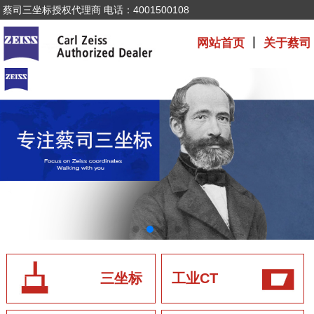
蔡司三坐标授权代理商 电话：4001500108
网站首页
丨
关于蔡司
三坐标
工业CT