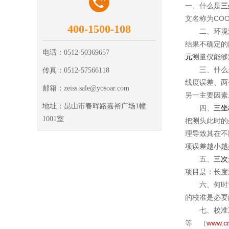
一、什么是
三
文名称为COOR
400-1500-108
二、环境
结果不确定的
电话：
0512-50369657
元
测量仪能够
三、什么
传真：
0512-57566118
线度误差、两
邮箱：
zeiss.sale@yosoar.com
另一主要因素
地址：
昆山市春晖路嘉裕广场1幢
四、
三坐
1001室
把测头此时的
理导致其在不
项误差越小越
五、
三次
项目是：长度
六、何时需要
的校准是必要
七、校准
等 （
www.c