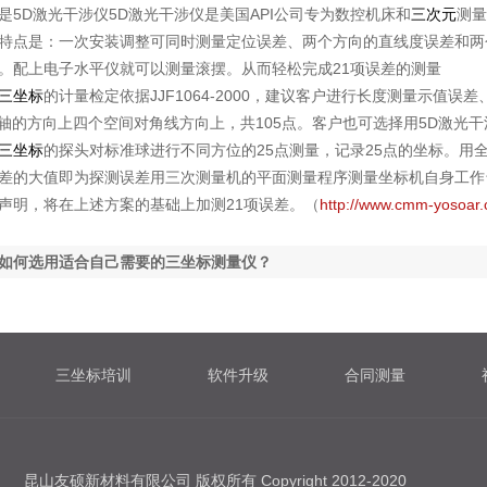
D激光干涉仪5D激光干涉仪是美国API公司专为数控机床和
三次元
测量
特点是：一次安装调整可同时测量定位误差、两个方向的直线度误差和两
。配上电子水平仪就可以测量滚摆。从而轻松完成21项误差的测量
三坐标
的计量检定依据JJF1064-2000，建议客户进行长度测量示值
个轴的方向上四个空间对角线方向上，共105点。客户也可选择用5D激光
三坐标
的探头对标准球进行不同方位的25点测量，记录25点的坐标。用全
差的大值即为探测误差用三次测量机的平面测量程序测量坐标机自身工作台的
声明，将在上述方案的基础上加测21项误差。（
http://www.cmm-yosoar.
如何选用适合自己需要的三坐标测量仪？
三坐标培训
软件升级
合同测量
昆山友硕新材料有限公司 版权所有 Copyright 2012-2020