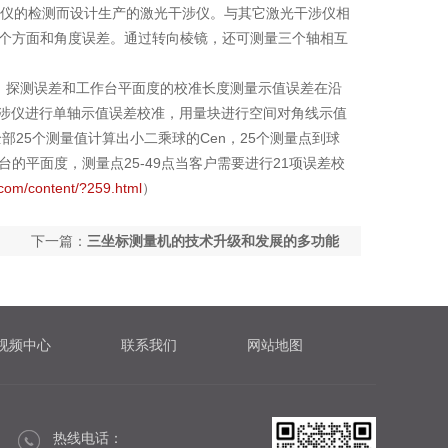
仪的检测而设计生产的激光干涉仪。与其它激光干涉仪相
个方面和角度误差。通过转向棱镜，还可测量三个轴相互
误差、探测误差和工作台平面度的校准长度测量示值误差在沿
干涉仪进行单轴示值误差校准，用量块进行空间对角线示值
部25个测量值计算出小二乘球的Cen，25个测量点到球
平面度，测量点25-49点当客户需要进行21项误差校
com/content/?259.html
）
下一篇：
三坐标测量机的技术升级和发展的多功能
化
视频中心
联系我们
网站地图
热线电话：