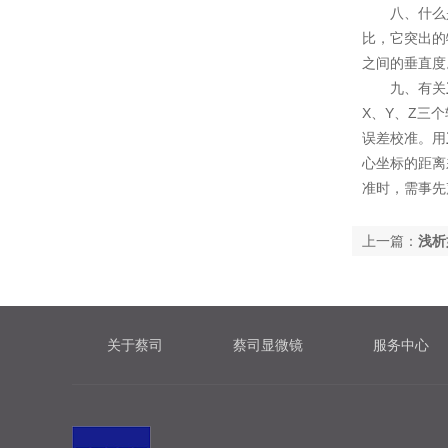
八、什么是5
比，它突出的
之间的垂直度
九、有关
X、Y、Z三
误差校准。用
心坐标的距离
准时，需事先
上一篇：
浅析
关于蔡司
蔡司显微镜
服务中心