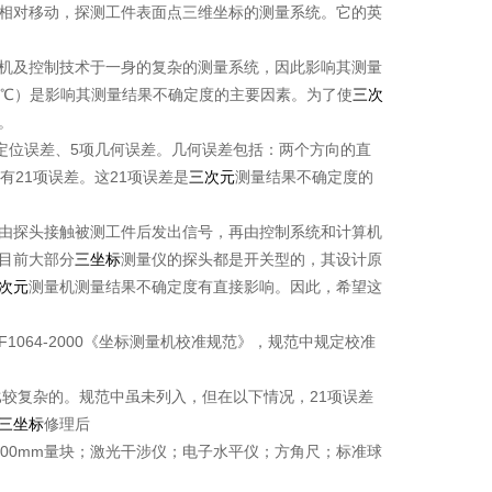
相对移动，探测工件表面点三维坐标的测量系统。它的英
机及控制技术于一身的复杂的测量系统，因此影响其测量
0℃）是影响其测量结果不确定度的主要因素。为了使
三次
。
定位误差、5项几何误差。几何误差包括：两个方向的直
21项误差。这21项误差是
三次元
测量结果不确定度的
由探头接触被测工件后发出信号，再由控制系统和计算机
目前大部分
三坐标
测量仪的探头都是开关型的，其设计原
次元
测量机测量结果不确定度有直接影响。因此，希望这
F1064-2000《坐标测量机校准规范》，规范中规定校准
较复杂的。规范中虽未列入，但在以下情况，21项误差
三坐标
修理后
000mm量块；激光干涉仪；电子水平仪；方角尺；标准球