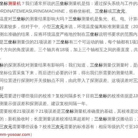
坐标
测量机
？我们通常所说的
三坐标
测量机是指：通过探头系统与工件的
DINATEMEASURINGMACHINE，俗称坐标机、
三坐标
或
三次元
。
温度对
三坐标
的测量结果影响大吗？
三坐标
测量机是集光、机、电、计算
因素较多，但对于中、小型
三次元
来说，环境温度偏离标准测量温度（2
测出准确的结果，应将环境温度严格地控制在
三坐标
说明书要求的范围内
是
三坐标
测量仪的21项误差？
三坐标
有三个可运动的轴，每个轴都有1项
个方向的角度误差。三个轴共有18项，加上三个轴相互之间的垂直度，共有
。
标
的探测系统对测量结果有影响吗：我们知道，
三坐标
测量仪测量时，是
坐标位置采集下来，而后进行必要的计算，得出我们所需要的测量结果。
同位置进行探测时开关接触点不同，由此带入了探测误差。这项误差对
三
好
元
需要进行哪些项目的校准？复校间隔多长？目前
三坐标
的校准依据是JJ
测量示值误差和探测误差。建议复校间隔一年。
校准21项误差？21项误差是
三坐标
测量机准确度的基础，其校准是比
的：新机验收时；长度测量误差校准结果超差时；
三坐标
测量仪搬动后；
三次元
需要哪些设备？校准
三次元
需要的标准器有：相应等级的尺寸至1
mm-yosoar.com
）