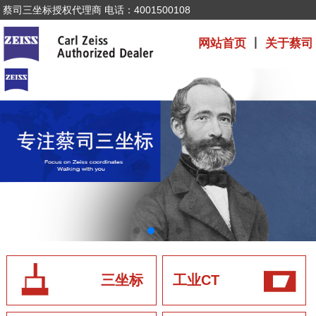
蔡司三坐标授权代理商 电话：4001500108
网站首页
丨
关于蔡司
三坐标
工业CT