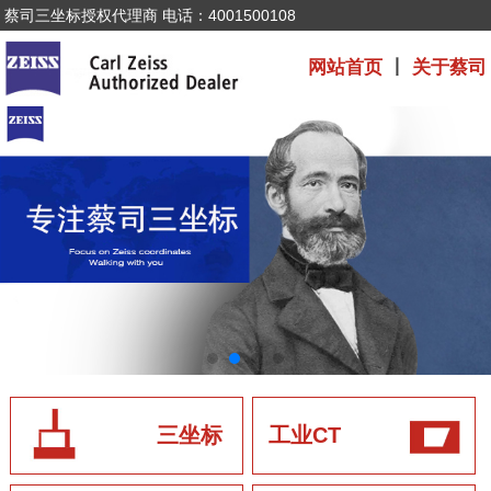
蔡司三坐标授权代理商 电话：4001500108
网站首页
丨
关于蔡司
三坐标
工业CT