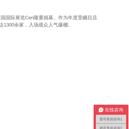
新中国国际展览Cen隆重揭幕。作为年度受瞩目且
达1300余家，入场观众人气爆棚。
在线咨询
蔡司售前咨询1
蔡司售前咨询2