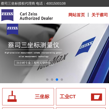
蔡司三坐标授权代理商 电话：4001500108
网站首页
丨
关于蔡司
三坐标
工业CT