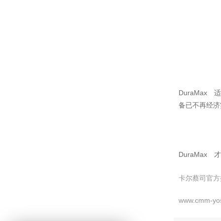
DuraMa
备已不再经济
DuraMax
卡尔蔡司官方
www.cmm-yo