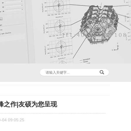
巅峰之作|友硕为您呈现
4 09:05:25