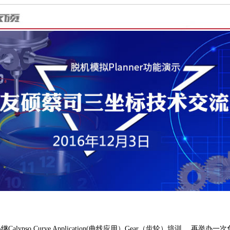
pso Curve Application(曲线应用）Gear（齿轮）培训， 再举办一