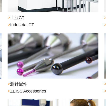
>
工业CT
>
Industrial CT
>
测针配件
>
ZEISS Accessories