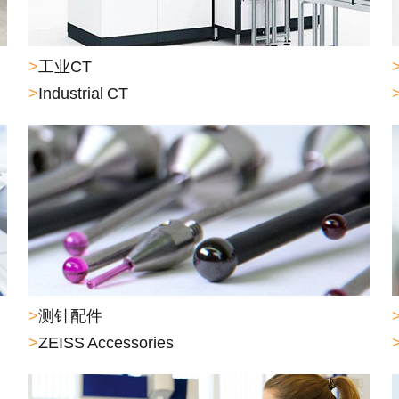
>
工业CT
>
Industrial CT
>
测针配件
>
ZEISS Accessories