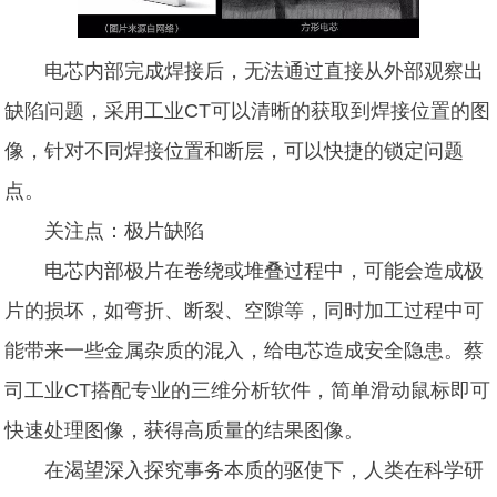
电芯内部完成焊接后，无法通过直接从外部观察出
缺陷问题，采用工业CT可以清晰的获取到焊接位置的图
像，针对不同焊接位置和断层，可以快捷的锁定问题
点。
关注点：极片缺陷
电芯内部极片在卷绕或堆叠过程中，可能会造成极
片的损坏，如弯折、断裂、空隙等，同时加工过程中可
能带来一些金属杂质的混入，给电芯造成安全隐患。蔡
司工业CT搭配专业的三维分析软件，简单滑动鼠标即可
快速处理图像，获得高质量的结果图像。
在渴望深入探究事务本质的驱使下，人类在科学研