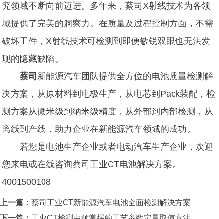
究领域不断向前迈进。多年来，蔡司X射线技术为各领
域提供了完美的洞察力。在质量及过程控制方面，不需
破坏工件，X射线技术可检测到即便敏锐双眼也无法发
现的隐藏缺陷。
蔡司
新能源汽车团队提供全方位的电池质量检测解
决方案，从原材料到电极生产，从电芯到Pack装配，检
测方案从微米级到纳米级精度，从外部到内部检测，从
离线到产线，助力企业在新能源汽车领域的成功。
若您是电池生产企业或者电动汽车生产企业，欢迎
您来电或在线咨询蔡司工业CT电池解决方案。
4001500108
上一篇：
蔡司工业CT新能源汽车电池全面检测解决方案
下一篇：
工业CT检测中须掌握的工艺参数定量取值方法