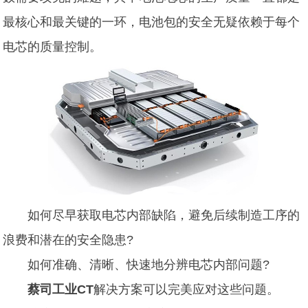
最核心和最关键的一环，电池包的安全无疑依赖于每个
电芯的质量控制。
如何尽早获取电芯内部缺陷，避免后续制造工序的
浪费和潜在的安全隐患?
如何准确、清晰、快速地分辨电芯内部问题?
蔡司工业CT
解决方案可以完美应对这些问题。