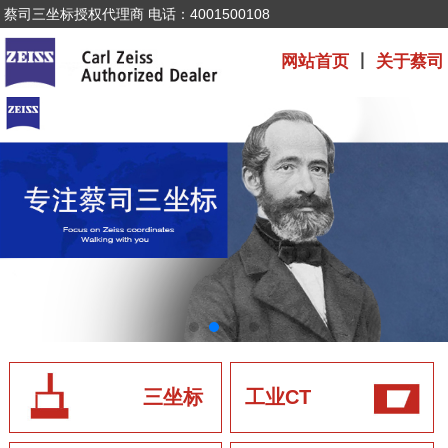
蔡司三坐标授权代理商 电话：4001500108
网站首页
丨
关于蔡司
三坐标
工业CT