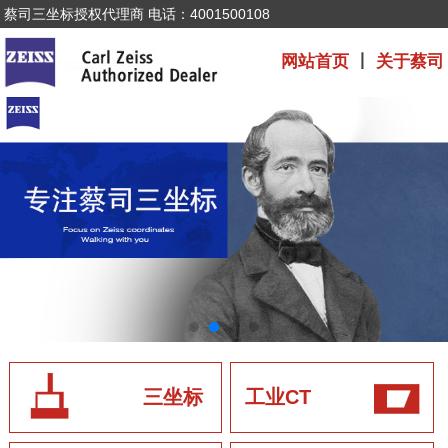
蔡司三坐标授权代理商 电话：4001500108
网站首页
丨
关于蔡司
三坐标
工业CT