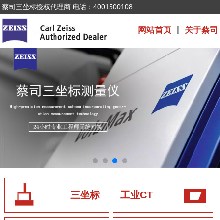
蔡司三坐标授权代理商 电话：4001500108
网站首页
丨
关于蔡司
三坐标
工业CT