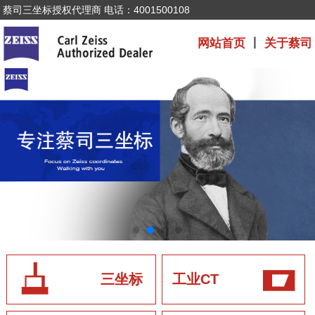
蔡司三坐标授权代理商 电话：4001500108
网站首页
丨
关于蔡司
三坐标
工业CT