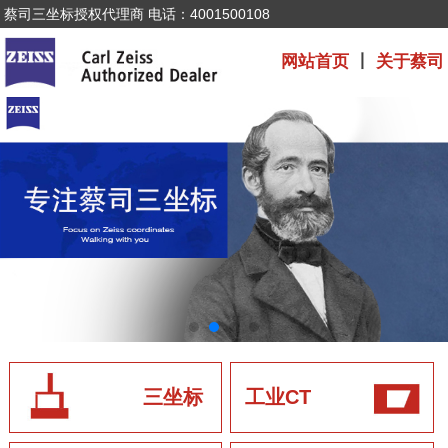
蔡司三坐标授权代理商 电话：4001500108
网站首页
丨
关于蔡司
三坐标
工业CT