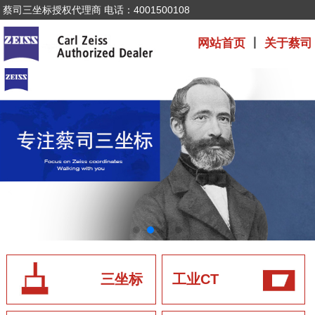
蔡司三坐标授权代理商 电话：4001500108
网站首页
丨
关于蔡司
三坐标
工业CT